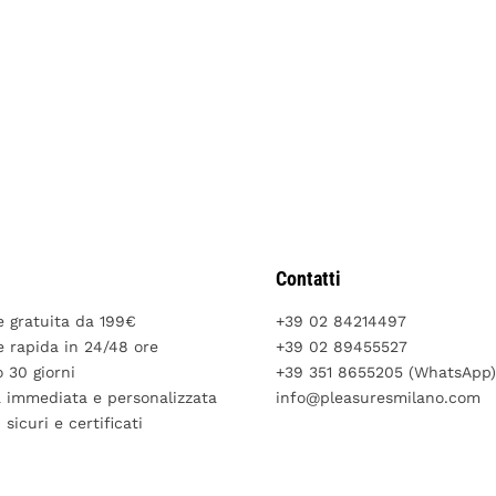
Contatti
e gratuita da 199€
+39 02 84214497
 rapida in 24/48 ore
+39 02 89455527
 30 giorni
+39 351 8655205 (WhatsApp)
a immediata e personalizzata
info@pleasuresmilano.com
sicuri e certificati