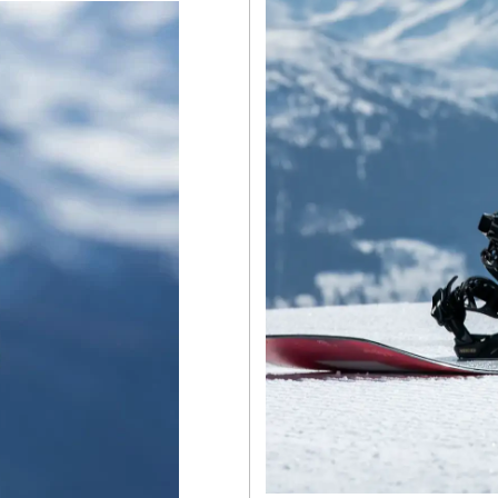
No, I'm not
Yes, I am