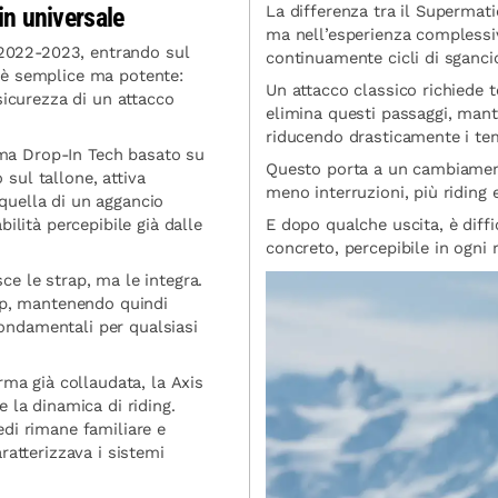
La differenza tra il Supermat
in universale
ma nell’esperienza complessiv
l 2022-2023, entrando sul
continuamente cicli di sganci
 è semplice ma potente:
Un attacco classico richiede 
sicurezza di un attacco
elimina questi passaggi, mant
riducendo drasticamente i te
tema Drop-In Tech basato su
Questo porta a un cambiamento
 sul tallone, attiva
meno interruzioni, più riding 
quella di un aggancio
ilità percepibile già dalle
E dopo qualche uscita, è diffi
concreto, percepibile in ogni 
e le strap, ma le integra.
ap, mantenendo quindi
fondamentali per qualsiasi
rma già collaudata, la Axis
 la dinamica di riding.
di rimane familiare e
Confirm your age
ratterizzava i sistemi
Are you 18 years old or older?