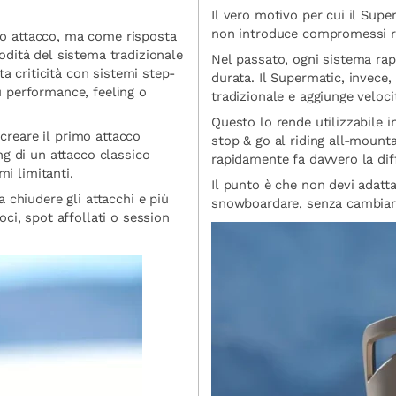
Il vero motivo per cui il Supe
non introduce compromessi real
o attacco, ma come risposta
dità del sistema tradizionale
Nel passato, ogni sistema rapi
a criticità con sistemi step-
durata. Il Supermatic, invece,
 performance, feeling o
tradizionale e aggiunge velocit
Questo lo rende utilizzabile i
 creare il primo attacco
stop & go al riding all-mountai
g di un attacco classico
rapidamente fa davvero la dif
mi limitanti.
Il punto è che non devi adatta
 chiudere gli attacchi e più
snowboardare, senza cambiare 
ci, spot affollati o session