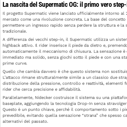
La nascita del Supermatic OG: il primo vero step-
Il progetto Supermatic viene lanciato ufficialmente intorno a
mercato come una rivoluzione concreta. La base del concetto
permettere un ingresso rapido senza perdere la struttura e la 
tradizionale.
A differenza dei vecchi step-in, il Supermatic utilizza un sis
highback attivo. Il rider inserisce il piede da dietro e, premendo
automaticamente il meccanismo di chiusura. La sensazione è 
immediato ma solido, senza giochi sotto il piede e con una stab
prime curve.
Quello che cambia davvero è che questo sistema non sostituisc
L’attacco rimane strutturalmente simile a un classico due str
distribuzione della pressione, controllo e reattività, elementi 
rider che cerca precisione e affidabilità.
Parallelamente, Nidecker costruisce il sistema su una piattafo
baseplate, aggiungendo la tecnologia Drop-In senza stravolgere
Questo è un punto chiave, perché il comportamento sotto i pie
prevedibile, evitando quella sensazione “strana” che spesso ca
alternativi del passato.