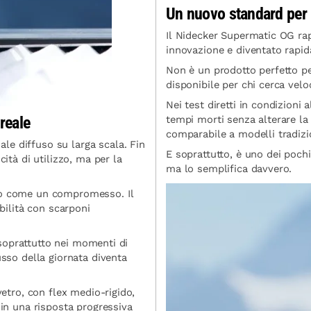
Un nuovo standard per
Il Nidecker Supermatic OG ra
innovazione e diventato rapi
Non è un prodotto perfetto pe
disponibile per chi cerca veloc
Nei test diretti in condizioni 
reale
tempi morti senza alterare l
comparabile a modelli tradizio
le diffuso su larga scala. Fin
E soprattutto, è uno dei poch
cità di utilizzo, ma per la
ma lo semplifica davvero.
ito come un compromesso. Il
ibilità con scarponi
.
e soprattutto nei momenti di
usso della giornata diventa
vetro, con flex medio-rigido,
 in una risposta progressiva